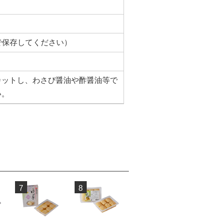
で保存してください）
カットし、わさび醤油や酢醤油等で
い。
7
8