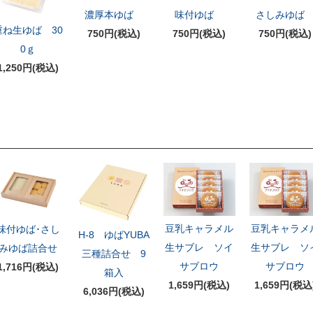
濃厚本ゆば
味付ゆば
さしみゆ
重ね生ゆば 30
750円(税込)
750円(税込)
750円(税込)
0ｇ
1,250円(税込)
豆乳キャラメル
豆乳キャラメ
味付ゆば･さし
H-8 ゆばYUBA
生サブレ ソイ
生サブレ ソ
みゆば詰合せ
三種詰合せ 9
サブロウ
サブロウ
1,716円(税込)
箱入
1,659円(税込)
1,659円(税込
6,036円(税込)