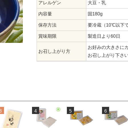
アレルゲン
大豆・乳
内容量
固180g
保存方法
要冷蔵（10℃以下
賞味期限
製造日より60日
お好みの大きさに
お召し上がり方
お召し上がり下さ
3
4
5
6