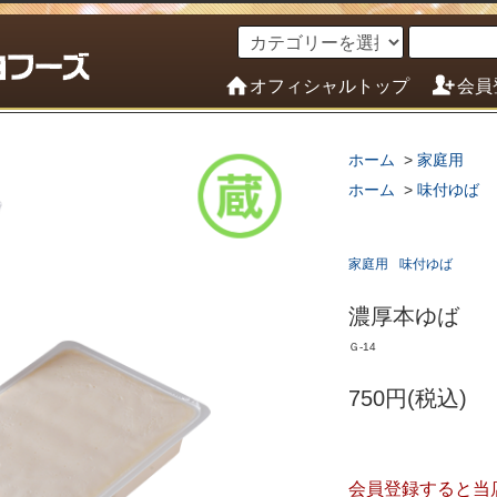
オフィシャルトップ
会員
ホーム
>
家庭用
ホーム
>
味付ゆば
家庭用
味付ゆば
濃厚本ゆば
Ｇ-14
750円(税込)
会員登録すると当