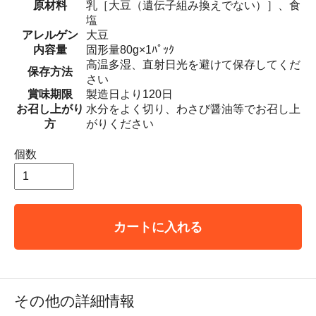
原材料
乳［大豆（遺伝子組み換えでない）］、食
塩
アレルゲン
大豆
内容量
固形量80g×1ﾊﾟｯｸ
高温多湿、直射日光を避けて保存してくだ
保存方法
さい
賞味期限
製造日より120日
お召し上がり
水分をよく切り、わさび醤油等でお召し上
方
がりください
個数
カートに入れる
その他の詳細情報