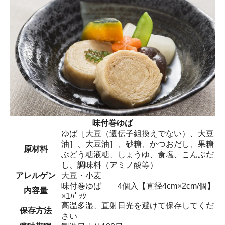
味付巻ゆば
ゆば［大豆（遺伝子組換えでない）、大豆
油］、大豆油］、砂糖、かつおだし、果糖
原材料
ぶどう糖液糖、しょうゆ、食塩、こんぶだ
し、調味料（アミノ酸等）
アレルゲン
大豆・小麦
味付巻ゆば 4個入【直径4cm×2cm/個】
内容量
×1ﾊﾟｯｸ
高温多湿、直射日光を避けて保存してくだ
保存方法
さい