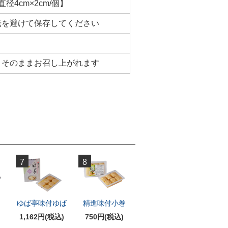
4cm×2cm/個】
光を避けて保存してください
、そのままお召し上がれます
7
8
ば
ゆば亭味付ゆば
精進味付小巻
1,162円(税込)
750円(税込)