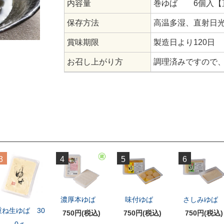
内容量
巻ゆば 6個入【直径
保存方法
高温多湿、直射日
賞味期限
製造日より120日
お召し上がり方
調理済みですので
3
4
5
6
濃厚本ゆば
味付ゆば
さしみゆ
重ね生ゆば 30
750円(税込)
750円(税込)
750円(税込)
0ｇ