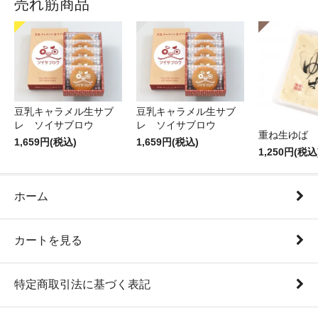
売れ筋商品
豆乳キャラメル生サブ
豆乳キャラメル生サブ
レ ソイサブロウ
レ ソイサブロウ
重ね生ゆば 
1,659円(税込)
1,659円(税込)
1,250円(税込
ホーム
カートを見る
特定商取引法に基づく表記