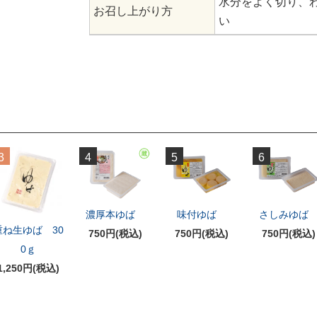
水分をよく切り、
お召し上がり方
い
3
4
5
6
濃厚本ゆば
味付ゆば
さしみゆ
重ね生ゆば 30
750円(税込)
750円(税込)
750円(税込)
0ｇ
1,250円(税込)