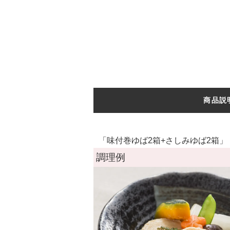
商品説
「味付巻ゆば2箱+さしみゆば2箱」
調理例