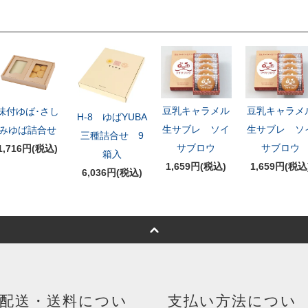
豆乳キャラメル
豆乳キャラメ
味付ゆば･さし
H-8 ゆばYUBA
生サブレ ソイ
生サブレ ソ
みゆば詰合せ
三種詰合せ 9
サブロウ
サブロウ
1,716円(税込)
箱入
1,659円(税込)
1,659円(税込
6,036円(税込)
配送・送料につい
支払い方法につい