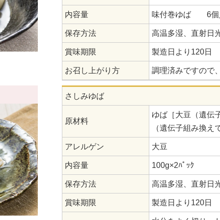
内容量
味付巻ゆば 6個入【
保存方法
高温多湿、直射日
賞味期限
製造日より120日
お召し上がり方
調理済みですので
さしみゆば
ゆば［大豆（遺伝
原材料
（遺伝子組み換え
アレルゲン
大豆
内容量
100g×2ﾊﾟｯｸ
保存方法
高温多湿、直射日
賞味期限
製造日より120日