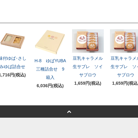
豆乳キャラメル
豆乳キャラメ
味付ゆば･さし
H-8 ゆばYUBA
生サブレ ソイ
生サブレ ソ
みゆば詰合せ
三種詰合せ 9
サブロウ
サブロウ
1,716円(税込)
箱入
1,659円(税込)
1,659円(税込
6,036円(税込)